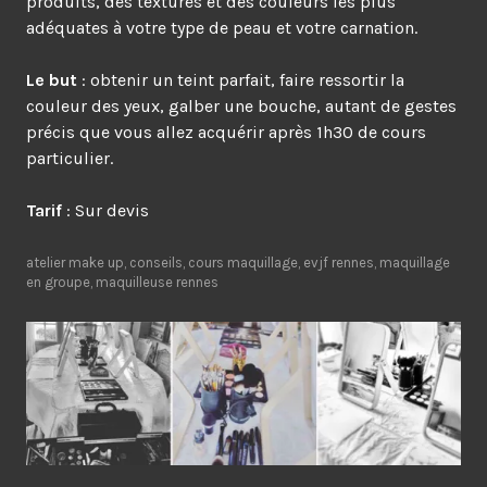
produits, des textures et des couleurs les plus
adéquates à votre type de peau et votre carnation.
Le but
: obtenir un teint parfait, faire ressortir la
couleur des yeux, galber une bouche, autant de gestes
précis que vous allez acquérir après 1h30 de cours
particulier.
Tarif
: Sur devis
atelier make up
,
conseils
,
cours maquillage
,
evjf rennes
,
maquillage
en groupe
,
maquilleuse rennes