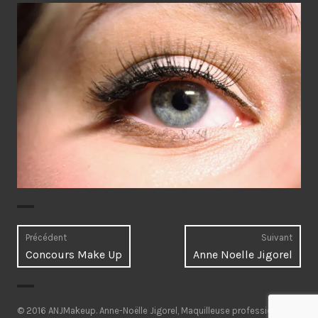
Navigation
Précédent
Suivant
Article
Artic
Concours Make Up
Anne Noelle Jigorel
de
précédent :
Suiva
l’article
© 2016 ANJMakeup.
Anne-Noëlle Jigorel, Maquilleuse professionnelle