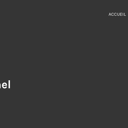
ACCUEIL
le Grand-Ouest. Photos, mariages, cours de maquillage, shooting, cinéma, télév
nes – Bretagne
el