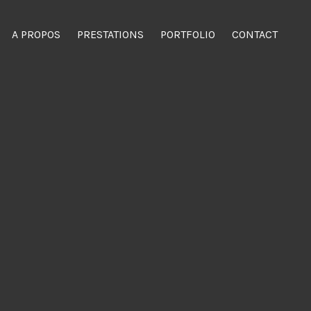
A PROPOS
PRESTATIONS
PORTFOLIO
CONTACT
ision, spectacles, événementiel.