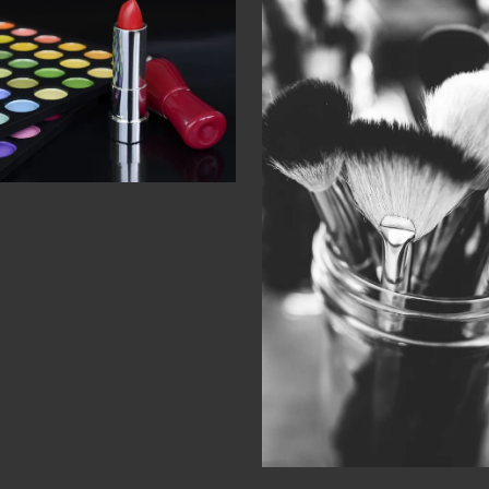
Maquilleuse
professionnelle
Cours maquillage
Anne Noelle Jig
Make up