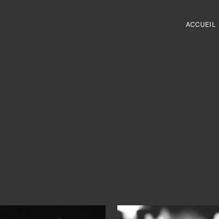
ACCUEIL
le Grand-Ouest. Photos, mariages, cours de maquillage, shooting, cinéma, télév
nes – Bretagne